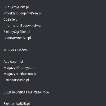
BudujemyDom.pl
Projekty.BudujemyDom.pl
CoZaIle.pl
Informator Budownictwa
ZielonyOgródek.pl
CzasNaWnetrze.pl
MUZYKA I DŹWIĘK
Audio.com.pl
MagazynGitarzysta.pl
MagazynPerkusista.pl
EstradaiStudio.pl
ELEKTRONIKA I AUTOMATYKA
ElektronikaB2B.pl