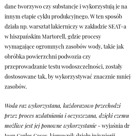
dane tworzywo czy substancje i wykorzystują je na
innym etapie cyklu produkcyjnego. W ten sposób
działa np. warsztat lakierniczy w zakładzie SEAT-a
w hiszpańskim Martorell, gdzie procesy
wymagające ogromnych zasobów wody, takie jak
obróbka powierzchni podwozia czy
przeprowadzanie testu wodoszczelności, zostały
dostosowane tak, by wykorzystywać znacznie mniej
zasobów.
Woda raz wykorzystana, każdorazowo przechodzi
przez proces uzdatniania i oczyszczana, dzięki czemu
możliwe jest jej ponowne wykorzystanie
- wyjaśnia dr
Joan Carles Casas, kierownik działu inżynierii