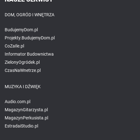
DOM, OGRÓD I WNĘTRZA
BudujemyDom.pl
Projekty.BudujemyDom.pl
CoZaIle.pl
Informator Budownictwa
ZielonyOgródek.pl
CzasNaWnetrze.pl
MUZYKA I DŹWIĘK
Audio.com.pl
MagazynGitarzysta.pl
MagazynPerkusista.pl
EstradaiStudio.pl