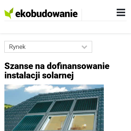
Rynek
Wszystkie
Szanse na dofinansowanie
Technologia
instalacji solarnej
Instalacje
Wokół domu
Wnętrza