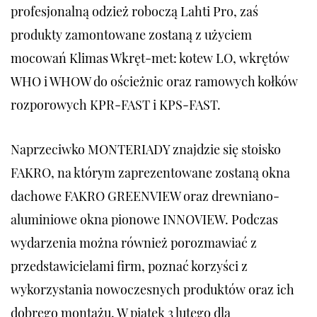
profesjonalną odzież roboczą Lahti Pro, zaś
produkty zamontowane zostaną z użyciem
mocowań Klimas Wkręt-met: kotew LO, wkrętów
WHO i WHOW do ościeżnic oraz ramowych kołków
rozporowych KPR-FAST i KPS-FAST.
Naprzeciwko MONTERIADY znajdzie się stoisko
FAKRO, na którym zaprezentowane zostaną okna
dachowe FAKRO GREENVIEW oraz drewniano-
aluminiowe okna pionowe INNOVIEW. Podczas
wydarzenia można również porozmawiać z
przedstawicielami firm, poznać korzyści z
wykorzystania nowoczesnych produktów oraz ich
dobrego montażu. W piątek 3 lutego dla