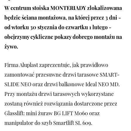
W centrum stoiska MONTERIADY zlokalizowana
będzie ściana montażowa, na której przez 3 dni -
od wtorku 30 stycznia do czwartku 1 lutego -
obejrzymy cykliczne pokazy dobrego montażu na
żywo.
Firma Aluplast zaprezentuje, jak prawidłowo
zamontować przesuwne drzwi tarasowe SMART-
SLIDE NEO oraz drzwi balkonowe Ideal NEO MD.
Przy montażu drzwi tarasowych wykorzystane
zostaną również rozwiązania dostarczone przez
Glasslift: mini żuraw BG LIFT M060 oraz
manipulator do szyb Smartlift SL 609.