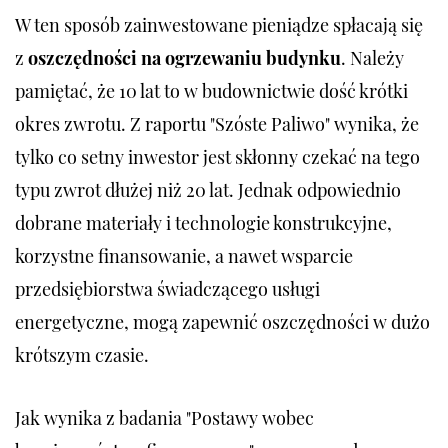
W ten sposób zainwestowane pieniądze spłacają się
z
oszczędności na ogrzewaniu budynku
. Należy
pamiętać, że 10 lat to w budownictwie dość krótki
okres zwrotu. Z raportu "Szóste Paliwo" wynika, że
tylko co setny inwestor jest skłonny czekać na tego
typu zwrot dłużej niż 20 lat. Jednak odpowiednio
dobrane materiały i technologie konstrukcyjne,
korzystne finansowanie, a nawet wsparcie
przedsiębiorstwa świadczącego usługi
energetyczne, mogą zapewnić oszczędności w dużo
krótszym czasie.
Jak wynika z badania "Postawy wobec