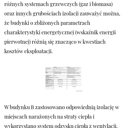
różnych systemach grzewczych (gaz i biomasa)
oraz innych grubościach izolacji zauważyć można,
że budynki o zbliżonych parametrach
charakterystyki energetycznej (wskaźnik energii
pierwotnej) różnią się znacząco w kwestiach
kosztów eksploatacji.
W budynku B zastosowano odpowiednią izolację w
miejscach narażonych na straty ciepła i
wykorzystano system odzysku ciepła z wentylacji.