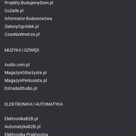
Projekty.BudujemyDom.pl
CoZaIle.pl
Informator Budownictwa
ZielonyOgródek.pl
CzasNaWnetrze.pl
MUZYKA I DŹWIĘK
Audio.com.pl
MagazynGitarzysta.pl
MagazynPerkusista.pl
EstradaiStudio.pl
ELEKTRONIKA I AUTOMATYKA
ElektronikaB2B.pl
AutomatykaB2B.pl
Elektronika Praktyczna