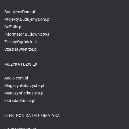
BudujemyDom.pl
Projekty.BudujemyDom.pl
CoZaIle.pl
Informator Budownictwa
ZielonyOgródek.pl
CzasNaWnetrze.pl
MUZYKA I DŹWIĘK
Audio.com.pl
MagazynGitarzysta.pl
MagazynPerkusista.pl
EstradaiStudio.pl
ELEKTRONIKA I AUTOMATYKA