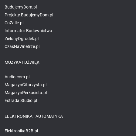
BudujemyDom.pl
Projekty.BudujemyDom.pl
CoZaIle.pl
Informator Budownictwa
ZielonyOgródek.pl
CzasNaWnetrze.pl
MUZYKA I DŹWIĘK
Audio.com.pl
MagazynGitarzysta.pl
MagazynPerkusista.pl
EstradaiStudio.pl
ELEKTRONIKA I AUTOMATYKA
ElektronikaB2B.pl