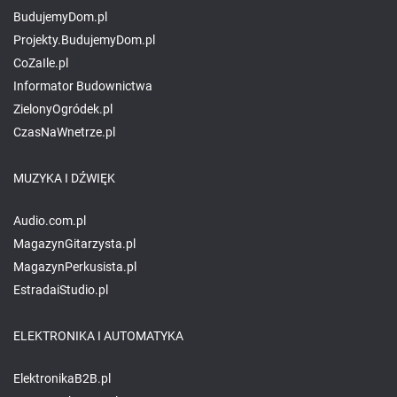
BudujemyDom.pl
Projekty.BudujemyDom.pl
CoZaIle.pl
Informator Budownictwa
ZielonyOgródek.pl
CzasNaWnetrze.pl
MUZYKA I DŹWIĘK
Audio.com.pl
MagazynGitarzysta.pl
MagazynPerkusista.pl
EstradaiStudio.pl
ELEKTRONIKA I AUTOMATYKA
ElektronikaB2B.pl