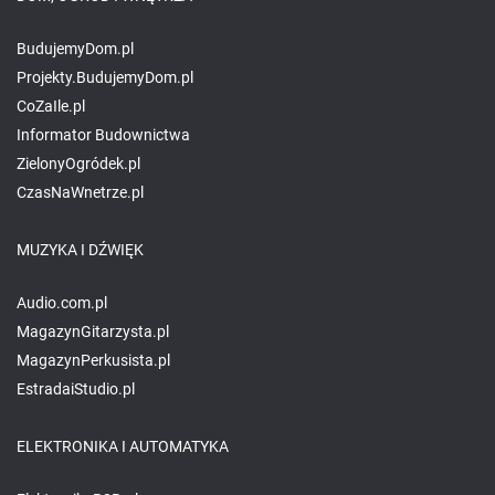
BudujemyDom.pl
Projekty.BudujemyDom.pl
CoZaIle.pl
Informator Budownictwa
ZielonyOgródek.pl
CzasNaWnetrze.pl
MUZYKA I DŹWIĘK
Audio.com.pl
MagazynGitarzysta.pl
MagazynPerkusista.pl
EstradaiStudio.pl
ELEKTRONIKA I AUTOMATYKA