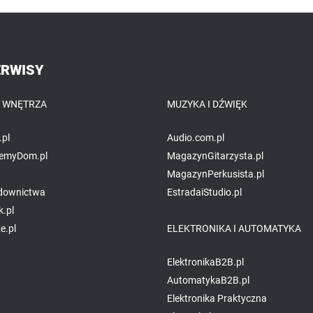
ERWISY
I WNĘTRZA
MUZYKA I DŹWIĘK
pl
Audio.com.pl
jemyDom.pl
MagazynGitarzysta.pl
MagazynPerkusista.pl
udownictwa
EstradaiStudio.pl
.pl
e.pl
ELEKTRONIKA I AUTOMATYKA
ElektronikaB2B.pl
AutomatykaB2B.pl
Elektronika Praktyczna