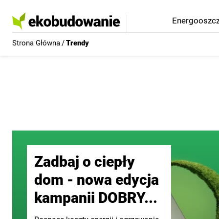
Grupa BudujemyDom
Produkty i firmy
Co za ile
Ekobudowanie
Projekty domów
Wystrój wnętrz
Ogród
BudownictwoB2B
Forum
Energooszcz
Strona Główna
/
Trendy
Zadbaj o ciepły
dom - nowa edycja
kampanii DOBRY...