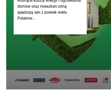
Rosnące koszty energii i ogrzewania
domów oraz mieszkań zimą
spędzają sen z powiek wielu
Polaków....