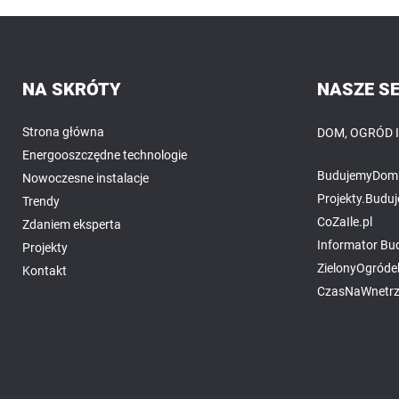
NA SKRÓTY
NASZE S
Strona główna
DOM, OGRÓD 
Energooszczędne technologie
BudujemyDom.
Nowoczesne instalacje
Projekty.Budu
Trendy
CoZaIle.pl
Zdaniem eksperta
Informator B
Projekty
ZielonyOgródek
Kontakt
CzasNaWnetrz