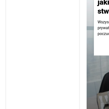
jak
stw
Wszysc
prywat
poczuc