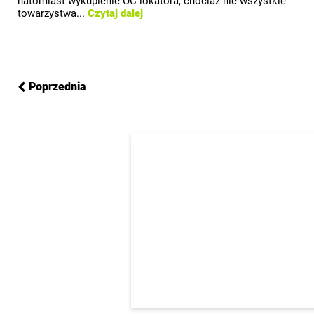
natomiast wykupienie OC lokatora, chociaż nie wszystkie
towarzystwa...
Czytaj dalej
Poprzednia